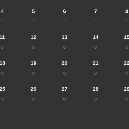
4
5
6
7
8
－
－
－
－
－
11
12
13
14
1
○
○
○
○
○
18
19
20
21
2
○
○
○
○
○
25
26
27
28
2
○
○
○
○
○