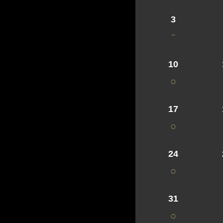
3
－
10
○
17
○
24
○
31
○