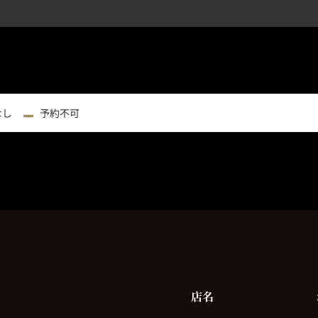
なし
予約不可
店名