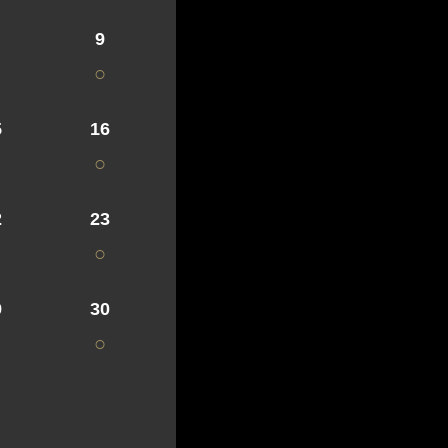
9
○
5
16
○
2
23
○
9
30
○