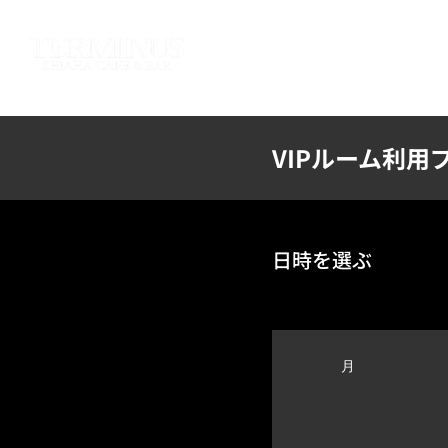
HOME
ABOUT US
SY
VIPルーム利用
日時を選ぶ
月