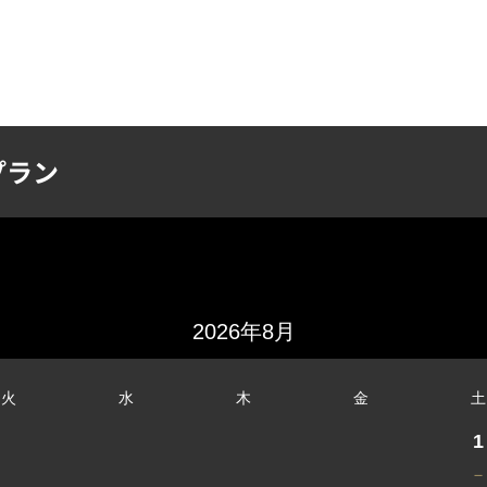
STEM&MENU
PRIVATE BOOKING
ACCESS
プラン
2026年8月
火
水
木
金
土
1
－