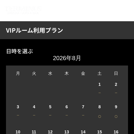
VIPルーム利用プラン
日時を選ぶ
2026年8月
月
火
水
木
金
土
日
1
2
－
－
3
4
5
6
7
8
9
－
－
－
－
－
○
○
10
11
12
13
14
15
16