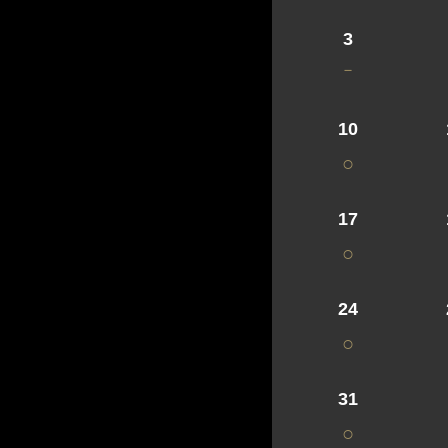
3
－
10
○
17
○
24
○
31
○