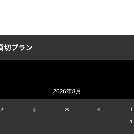
STEM&MENU
PRIVATE BOOKING
ACCESS
貸切プラン
2026年8月
火
水
木
金
土
1
－