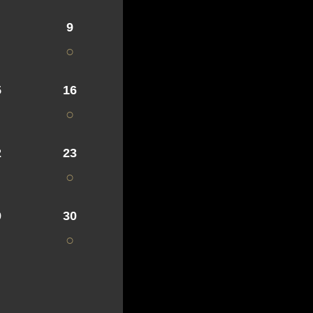
9
○
5
16
○
2
23
○
9
30
○