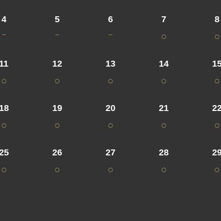
4
5
6
7
8
－
－
－
○
○
11
12
13
14
1
○
○
○
○
○
18
19
20
21
2
○
○
○
○
○
25
26
27
28
2
○
○
○
○
○