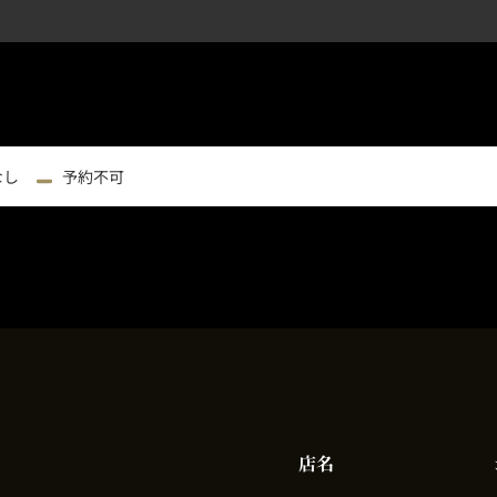
なし
予約不可
店名