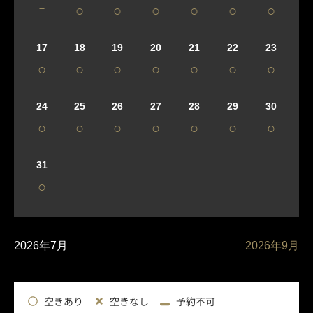
－
○
○
○
○
○
○
17
18
19
20
21
22
23
○
○
○
○
○
○
○
24
25
26
27
28
29
30
○
○
○
○
○
○
○
31
○
2026年7月
2026年9月
空きあり
空きなし
予約不可